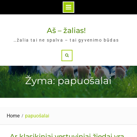
Skip
to
Aš – žalias!
content
…žalia tai ne spalva – tai gyvenimo būdas
Search
Žyma: papuošalai
Home
papuošalai
Ar klasikiniai vestuviniai žiedai yra