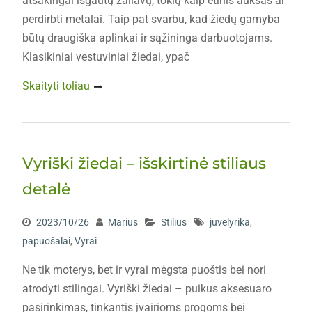
atsakingai išgautų žaliavų, tokių kaip etinis auksas ar
perdirbti metalai. Taip pat svarbu, kad žiedų gamyba
būtų draugiška aplinkai ir sąžininga darbuotojams.
Klasikiniai vestuviniai žiedai, ypač
Skaityti toliau
Vyriški žiedai – išskirtinė stiliaus
detalė
2023/10/26
Marius
Stilius
juvelyrika
,
papuošalai
,
Vyrai
Ne tik moterys, bet ir vyrai mėgsta puoštis bei nori
atrodyti stilingai. Vyriški žiedai – puikus aksesuaro
pasirinkimas, tinkantis įvairioms progoms bei