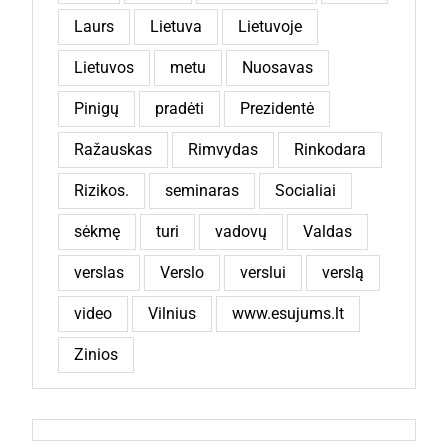
Laurs
Lietuva
Lietuvoje
Lietuvos
metu
Nuosavas
Pinigų
pradėti
Prezidentė
Ražauskas
Rimvydas
Rinkodara
Rizikos.
seminaras
Socialiai
sėkmę
turi
vadovų
Valdas
verslas
Verslo
verslui
verslą
video
Vilnius
www.esujums.lt
Zinios