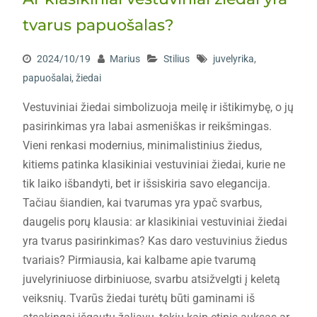
tvarus papuošalas?
2024/10/19
Marius
Stilius
juvelyrika
,
papuošalai
,
žiedai
Vestuviniai žiedai simbolizuoja meilę ir ištikimybę, o jų
pasirinkimas yra labai asmeniškas ir reikšmingas.
Vieni renkasi modernius, minimalistinius žiedus,
kitiems patinka klasikiniai vestuviniai žiedai, kurie ne
tik laiko išbandyti, bet ir išsiskiria savo elegancija.
Tačiau šiandien, kai tvarumas yra ypač svarbus,
daugelis porų klausia: ar klasikiniai vestuviniai žiedai
yra tvarus pasirinkimas? Kas daro vestuvinius žiedus
tvariais? Pirmiausia, kai kalbame apie tvarumą
juvelyriniuose dirbiniuose, svarbu atsižvelgti į keletą
veiksnių. Tvarūs žiedai turėtų būti gaminami iš