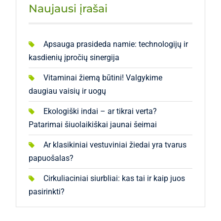
Naujausi įrašai
Apsauga prasideda namie: technologijų ir
kasdienių įpročių sinergija
Vitaminai žiemą būtini! Valgykime
daugiau vaisių ir uogų
Ekologiški indai – ar tikrai verta?
Patarimai šiuolaikiškai jaunai šeimai
Ar klasikiniai vestuviniai žiedai yra tvarus
papuošalas?
Cirkuliaciniai siurbliai: kas tai ir kaip juos
pasirinkti?