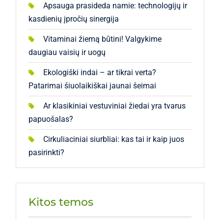
Apsauga prasideda namie: technologijų ir
kasdienių įpročių sinergija
Vitaminai žiemą būtini! Valgykime
daugiau vaisių ir uogų
Ekologiški indai – ar tikrai verta?
Patarimai šiuolaikiškai jaunai šeimai
Ar klasikiniai vestuviniai žiedai yra tvarus
papuošalas?
Cirkuliaciniai siurbliai: kas tai ir kaip juos
pasirinkti?
Kitos temos