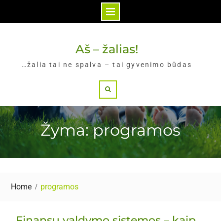
Skip
to
Aš – žalias!
content
…žalia tai ne spalva – tai gyvenimo būdas
Search
Žyma: programos
Home
programos
Finansų valdymo sistemos – kaip