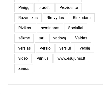
Pinigų
pradėti
Prezidentė
Ražauskas
Rimvydas
Rinkodara
Rizikos.
seminaras
Socialiai
sėkmę
turi
vadovų
Valdas
verslas
Verslo
verslui
verslą
video
Vilnius
www.esujums.lt
Zinios