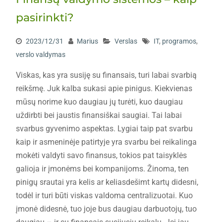
pasirinkti?
2023/12/31
Marius
Verslas
IT
,
programos
,
verslo valdymas
Viskas, kas yra susiję su finansais, turi labai svarbią
reikšmę. Juk kalba sukasi apie pinigus. Kiekvienas
mūsų norime kuo daugiau jų turėti, kuo daugiau
uždirbti bei jaustis finansiškai saugiai. Tai labai
svarbus gyvenimo aspektas. Lygiai taip pat svarbu
kaip ir asmeninėje patirtyje yra svarbu bei reikalinga
mokėti valdyti savo finansus, tokios pat taisyklės
galioja ir įmonėms bei kompanijoms. Žinoma, ten
pinigų srautai yra kelis ar keliasdešimt kartų didesni,
todėl ir turi būti viskas valdoma centralizuotai. Kuo
įmonė didesnė, tuo joje bus daugiau darbuotojų, tuo