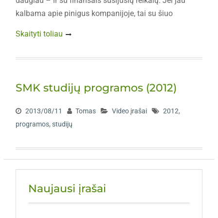
daugiau – ir su finansais susijusių reikalų. Jei jau
kalbama apie pinigus kompanijoje, tai su šiuo
Skaityti toliau
SMK studijų programos (2012)
2013/08/11
Tomas
Video įrašai
2012
,
programos
,
studijų
Naujausi įrašai