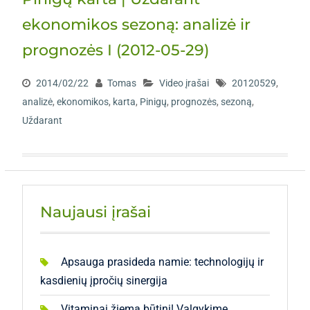
ekonomikos sezoną: analizė ir
prognozės I (2012-05-29)
2014/02/22
Tomas
Video įrašai
20120529
,
analizė
,
ekonomikos
,
karta
,
Pinigų
,
prognozės
,
sezoną
,
Uždarant
Naujausi įrašai
Apsauga prasideda namie: technologijų ir
kasdienių įpročių sinergija
Vitaminai žiemą būtini! Valgykime