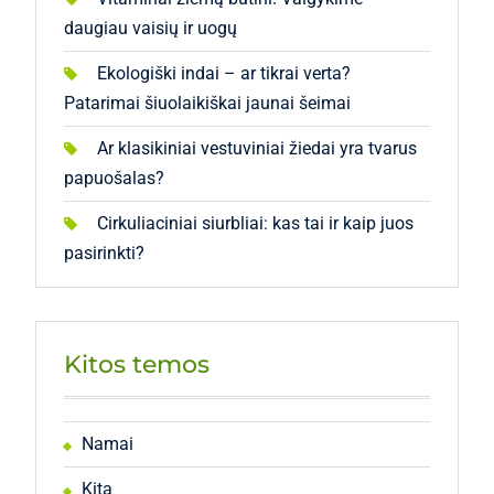
daugiau vaisių ir uogų
Ekologiški indai – ar tikrai verta?
Patarimai šiuolaikiškai jaunai šeimai
Ar klasikiniai vestuviniai žiedai yra tvarus
papuošalas?
Cirkuliaciniai siurbliai: kas tai ir kaip juos
pasirinkti?
Kitos temos
Namai
Kita