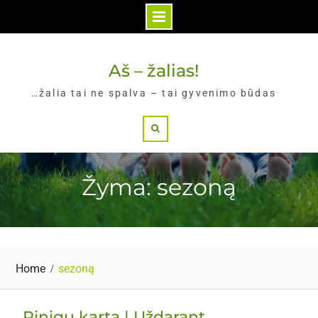
Skip
to
Aš – žalias!
content
…žalia tai ne spalva – tai gyvenimo būdas
Search
Žyma: sezoną
Home
sezoną
Pinigų karta | Uždarant