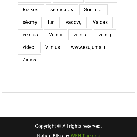
Rizikos.
seminaras
Socialiai
sėkmę
turi
vadovų
Valdas
verslas
Verslo
verslui
verslą
video
Vilnius
www.esujums.lt
Zinios
Copyright © All rights reserved.
Nature Bliss by
WEN Themes