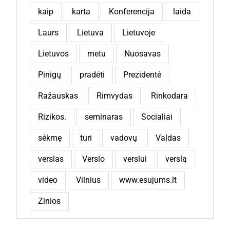
kaip
karta
Konferencija
laida
Laurs
Lietuva
Lietuvoje
Lietuvos
metu
Nuosavas
Pinigų
pradėti
Prezidentė
Ražauskas
Rimvydas
Rinkodara
Rizikos.
seminaras
Socialiai
sėkmę
turi
vadovų
Valdas
verslas
Verslo
verslui
verslą
video
Vilnius
www.esujums.lt
Zinios