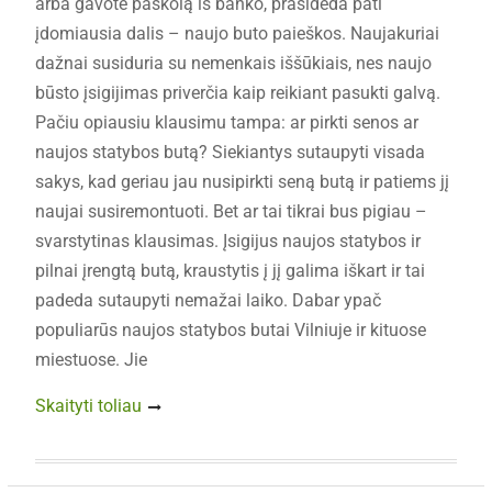
arba gavote paskolą iš banko, prasideda pati
įdomiausia dalis – naujo buto paieškos. Naujakuriai
dažnai susiduria su nemenkais iššūkiais, nes naujo
būsto įsigijimas priverčia kaip reikiant pasukti galvą.
Pačiu opiausiu klausimu tampa: ar pirkti senos ar
naujos statybos butą? Siekiantys sutaupyti visada
sakys, kad geriau jau nusipirkti seną butą ir patiems jį
naujai susiremontuoti. Bet ar tai tikrai bus pigiau –
svarstytinas klausimas. Įsigijus naujos statybos ir
pilnai įrengtą butą, kraustytis į jį galima iškart ir tai
padeda sutaupyti nemažai laiko. Dabar ypač
populiarūs naujos statybos butai Vilniuje ir kituose
miestuose. Jie
Skaityti toliau