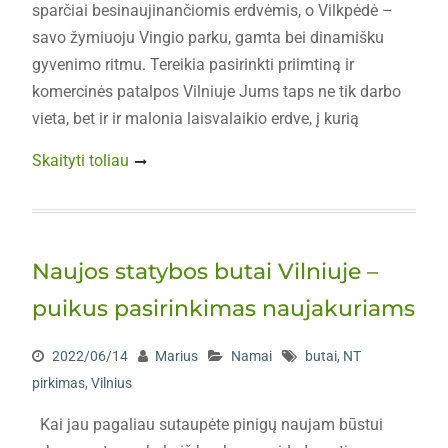
sparčiai besinaujinančiomis erdvėmis, o Vilkpėdė –
savo žymiuoju Vingio parku, gamta bei dinamišku
gyvenimo ritmu. Tereikia pasirinkti priimtiną ir
komercinės patalpos Vilniuje Jums taps ne tik darbo
vieta, bet ir ir malonia laisvalaikio erdve, į kurią
Skaityti toliau
Naujos statybos butai Vilniuje –
puikus pasirinkimas naujakuriams
2022/06/14
Marius
Namai
butai
,
NT
pirkimas
,
Vilnius
Kai jau pagaliau sutaupėte pinigų naujam būstui