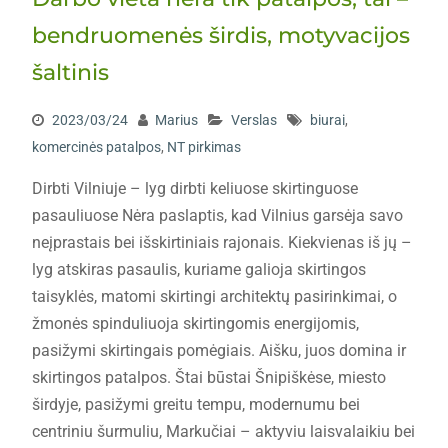
bendruomenės širdis, motyvacijos
šaltinis
2023/03/24
Marius
Verslas
biurai
,
komercinės patalpos
,
NT pirkimas
Dirbti Vilniuje – lyg dirbti keliuose skirtinguose
pasauliuose Nėra paslaptis, kad Vilnius garsėja savo
neįprastais bei išskirtiniais rajonais. Kiekvienas iš jų –
lyg atskiras pasaulis, kuriame galioja skirtingos
taisyklės, matomi skirtingi architektų pasirinkimai, o
žmonės spinduliuoja skirtingomis energijomis,
pasižymi skirtingais pomėgiais. Aišku, juos domina ir
skirtingos patalpos. Štai būstai Šnipiškėse, miesto
širdyje, pasižymi greitu tempu, modernumu bei
centriniu šurmuliu, Markučiai – aktyviu laisvalaikiu bei