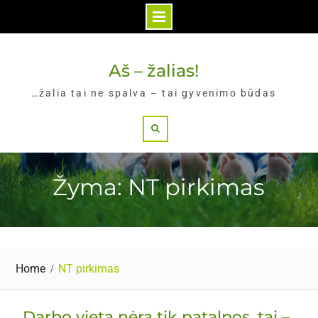
Skip
to
Aš – žalias!
content
…žalia tai ne spalva – tai gyvenimo būdas
Search
Žyma: NT pirkimas
Home
NT pirkimas
Darbo vieta nėra tik patalpos, tai –