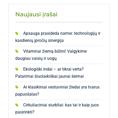
Naujausi įrašai
Apsauga prasideda namie: technologijų ir
kasdienių įpročių sinergija
Vitaminai žiemą būtini! Valgykime
daugiau vaisių ir uogų
Ekologiški indai – ar tikrai verta?
Patarimai šiuolaikiškai jaunai šeimai
Ar klasikiniai vestuviniai žiedai yra tvarus
papuošalas?
Cirkuliaciniai siurbliai: kas tai ir kaip juos
pasirinkti?