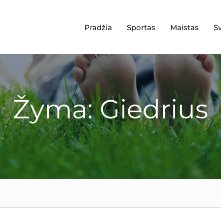
Pradžia
Sportas
Maistas
S
Žyma: Giedrius