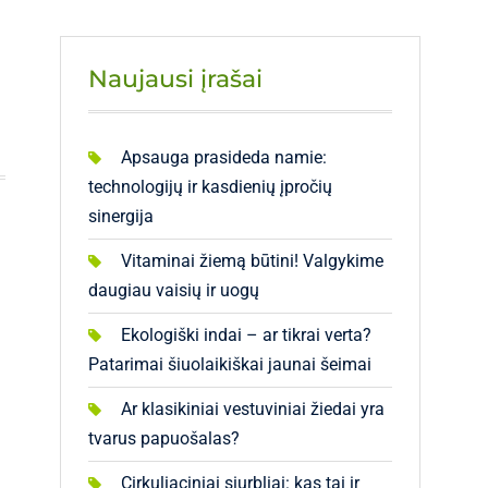
Naujausi įrašai
Apsauga prasideda namie:
technologijų ir kasdienių įpročių
sinergija
Vitaminai žiemą būtini! Valgykime
daugiau vaisių ir uogų
Ekologiški indai – ar tikrai verta?
Patarimai šiuolaikiškai jaunai šeimai
Ar klasikiniai vestuviniai žiedai yra
tvarus papuošalas?
Cirkuliaciniai siurbliai: kas tai ir