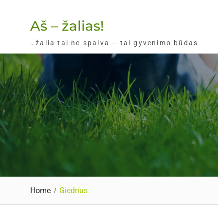
Skip
to
Aš – žalias!
content
…žalia tai ne spalva – tai gyvenimo būdas
Home
Giedrius