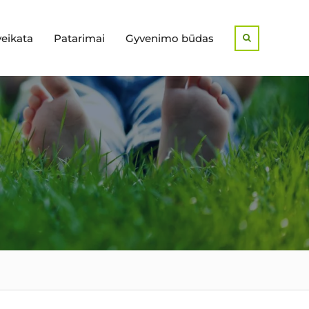
veikata
Patarimai
Gyvenimo būdas
Search