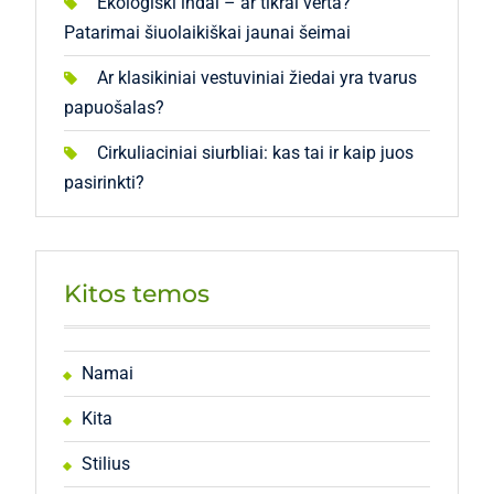
Ekologiški indai – ar tikrai verta?
Patarimai šiuolaikiškai jaunai šeimai
Ar klasikiniai vestuviniai žiedai yra tvarus
papuošalas?
Cirkuliaciniai siurbliai: kas tai ir kaip juos
pasirinkti?
Kitos temos
Namai
Kita
Stilius