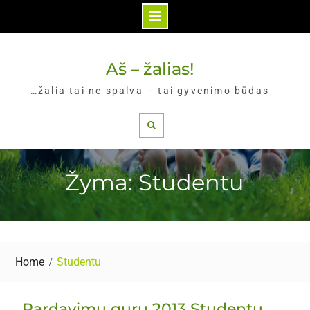
Skip
to
Aš – žalias!
content
…žalia tai ne spalva – tai gyvenimo būdas
Search
Žyma: Studentu
Home
Studentu
Pardavimu guru 2013 Studentu