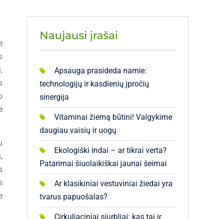
Naujausi įrašai
e
s
,
Apsauga prasideda namie:
s
technologijų ir kasdienių įpročių
o
sinergija
e
Vitaminai žiemą būtini! Valgykime
daugiau vaisių ir uogų
u
Ekologiški indai – ar tikrai verta?
,
Patarimai šiuolaikiškai jaunai šeimai
s
s
Ar klasikiniai vestuviniai žiedai yra
e
tvarus papuošalas?
Cirkuliaciniai siurbliai: kas tai ir