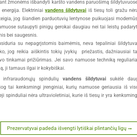
 siūlant žmonėms išbandyti karšto vandens paruošimą šildytuvuose
energija. Elektriniai
vandens šildytuvai
iš tiesų toli gražu nėr
ai teigia, jog šiandien parduotuvių lentynose puikuojasi modernūs
namuose sutaupyti pinigų gerokai daugiau nei tai leistų padaryt
nis bei saugesnis.
usiduria su nepagrįstomis baimėmis, neva tepaliniai šildytuva
 jog reikia aiškintis tokių įvykių priežastis, dažniausiai ta
buvo tinkamai prižiūrimas. Jei savo namuose techniką reguliaria
ą, ji tarnaus ilgai ir kokybiškai.
dę infraraudonųjų spindulių
vandens šildytuvai
sukėlė dau
og tai kenksmingi įrenginiai, kurių namuose geriausia iš vis
 spinduliai nėra ultravioletiniai, kurie iš tiesų ir yra kenksming
Next
Prezervatyvai padeda išvengti lytiškai plintančių ligų
post: