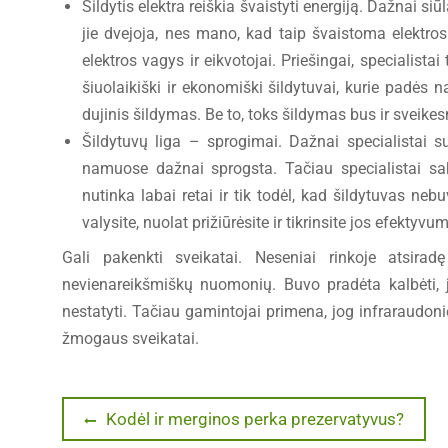
Šildytis elektra reiškia švaistyti energiją. Dažnai
jie dvejoja, nes mano, kad taip švaistoma elektros 
elektros vagys ir eikvotojai. Priešingai, specialist
šiuolaikiški ir ekonomiški šildytuvai, kurie padės 
dujinis šildymas. Be to, toks šildymas bus ir sveikes
Šildytuvų liga – sprogimai. Dažnai specialistai s
namuose dažnai sprogsta. Tačiau specialistai sako,
nutinka labai retai ir tik todėl, kad šildytuvas ne
valysite, nuolat prižiūrėsite ir tikrinsite jos efektyvum
Gali pakenkti sveikatai. Neseniai rinkoje atsira
nevienareikšmiškų nuomonių. Buvo pradėta kalbėti, j
nestatyti. Tačiau gamintojai primena, jog infraraudonieji
žmogaus sveikatai.
Navigacija
Previous
Kodėl ir merginos perka prezervatyvus?
post: