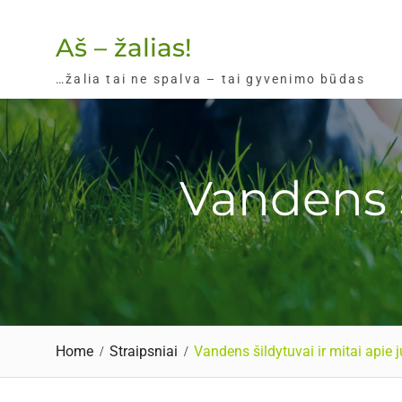
Skip
to
Aš – žalias!
content
…žalia tai ne spalva – tai gyvenimo būdas
Vandens š
Home
Straipsniai
Vandens šildytuvai ir mitai apie 