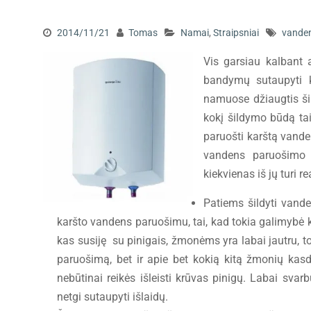
2014/11/21
Tomas
Namai
,
Straipsniai
vanden
Vis garsiau kalbant 
bandymų sutaupyti k
namuose džiaugtis šil
kokį šildymo būdą ta
paruošti karštą vande
vandens paruošimo g
kiekvienas iš jų turi r
Patiems šildyti vande
karšto vandens paruošimu, tai, kad tokia galimybė k
kas susiję su pinigais, žmonėms yra labai jautru, to
paruošimą, bet ir apie bet kokią kitą žmonių kasd
nebūtinai reikės išleisti krūvas pinigų. Labai svarb
netgi sutaupyti išlaidų.