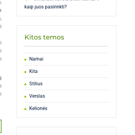
,
kaip juos pasirinkti?
a
,
i
Kitos temos
i
i
i
Namai
Kita
g
Stilius
o
i
Verslas
Kelionės