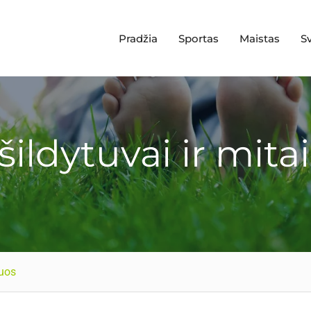
Pradžia
Sportas
Maistas
S
ildytuvai ir mitai
juos