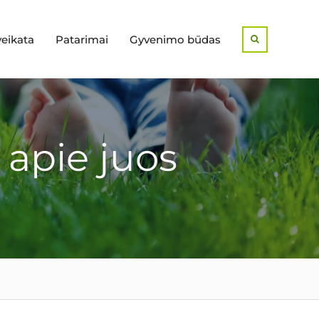
veikata
Patarimai
Gyvenimo būdas
Search
 apie juos