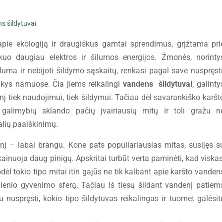
s šildytuvai
apie ekologiją ir draugiškus gamtai sprendimus, grįžtama pri
uo daugiau elektros ir šilumos energijos. Žmonės, norinty
uma ir nebijoti šildymo sąskaitų, renkasi pagal save nuspręsti
ikys namuose. Čia jiems reikalingi
vandens šildytuvai
, galinty
nį tiek naudojimui, tiek šildymui. Tačiau dėl savarankiško karšt
alimybių sklando pačių įvairiausių mitų ir toli gražu n
ealių paaiškinimų.
nį – labai brangu. Kone pats populiariausias mitas, susijęs s
ainuoja daug pinigų. Apskritai turbūt verta paminėti, kad viskas
dėl tokio tipo mitai itin gajūs ne tik kalbant apie karšto vanden
ienio gyvenimo sferą. Tačiau iš tiesų šildant vandenį patiem
u nuspręsti, kokio tipo šildytuvas reikalingas ir tuomet galėsit